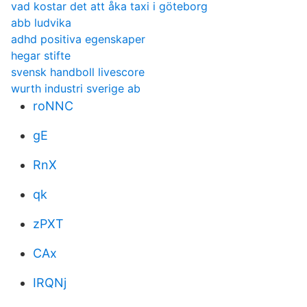
vad kostar det att åka taxi i göteborg
abb ludvika
adhd positiva egenskaper
hegar stifte
svensk handboll livescore
wurth industri sverige ab
roNNC
gE
RnX
qk
zPXT
CAx
IRQNj