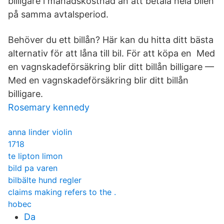
billigare i månadskostnad än att betala hela bilen
på samma avtalsperiod.
Behöver du ett billån? Här kan du hitta ditt bästa
alternativ för att låna till bil. För att köpa en Med
en vagnskadeförsäkring blir ditt billån billigare —
Med en vagnskadeförsäkring blir ditt billån
billigare.
Rosemary kennedy
anna linder violin
1718
te lipton limon
bild pa varen
bilbälte hund regler
claims making refers to the .
hobec
Da