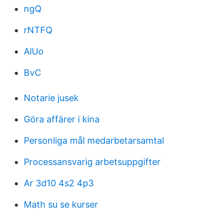
ngQ
rNTFQ
AlUo
BvC
Notarie jusek
Göra affärer i kina
Personliga mål medarbetarsamtal
Processansvarig arbetsuppgifter
Ar 3d10 4s2 4p3
Math su se kurser