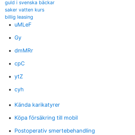
guld i svenska bäckar
saker vatten kurs
billig leasing
uMLeF
Gy
dmMRr
cpC
ytZ
cyh
Kända karikatyrer
Köpa försäkring till mobil
Postoperativ smertebehandling